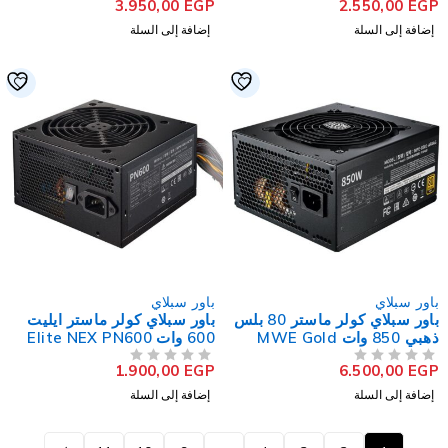
3.950,00
EGP
2.550,00
EG
إضافة إلى السلة
إضافة إلى السلة
اور سبلاي
باور سبلاي
باور سبلاي كولر ماستر 80 بلس
باور سبلاي كولر ماستر ايليت
ذهبي 850 وات MWE Gold
600 وات Elite NEX PN600
850 V2 Full Modula
230V Peak (بدون علبة)
1.900,00
EGP
6.500,00
EG
لتقييم
من 5
تم التقييم
إضافة إلى السلة
إضافة إلى السلة