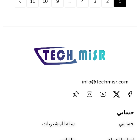
11
10
9
…
4
3
2
1
info@techmisr.com
حسابي
حسابي
سلة المشتريات
اتمام الشراء
طلباتي