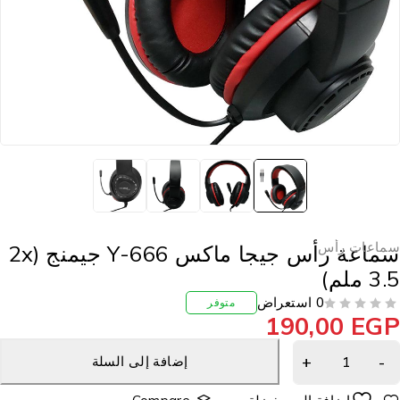
ماعات رأس
سماعة رأس جيجا ماكس Y-666 جيمنج (2x
3 ملم)
0 استعراض
متوفر
190,00
EG
إضافة إلى السلة