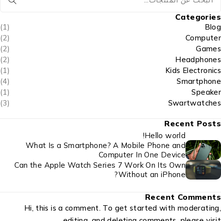
Categories
(1)
Blog
(2)
Computer
(2)
Games
(2)
Headphones
(1)
Kids Electronics
(4)
Smartphone
(1)
Speaker
(3)
Swartwatches
Recent Posts
Hello world!
What Is a Smartphone? A Mobile Phone and
Computer In One Device
Can the Apple Watch Series 7 Work On Its Own
Without an iPhone?
Recent Comments
Hi, this is a comment. To get started with moderating,
editing, and deleting comments, please visit