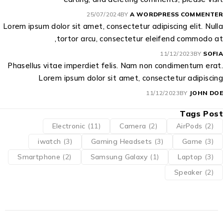
25/07/2024
BY
A WORDPRESS COMMENTER
Lorem ipsum dolor sit amet, consectetur adipiscing elit. Nulla
tortor arcu, consectetur eleifend commodo at,
11/12/2023
BY
SOFIA
Phasellus vitae imperdiet felis. Nam non condimentum erat.
Lorem ipsum dolor sit amet, consectetur adipiscing
11/12/2023
BY
JOHN DOE
Tags Post
Electronic
(11)
Camera
(2)
AirPods
(2)
iwatch
(3)
Gaming Headsets
(3)
Game
(3)
Smartphone
(2)
Samsung Galaxy
(1)
Laptop
(3)
Speaker
(2)