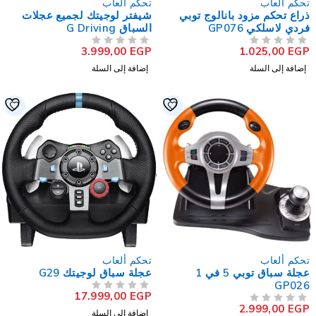
حكم ألعاب
تحكم ألعاب
راع تحكم مزود بانالوج توبي
شيفتر لوجيتك لجميع عجلات
ردي لاسلكي GP076
السباق G Driving
3.999,00
EGP
1.025,00
EG
لتقييم
من 5
تم التقييم
إضافة إلى السلة
إضافة إلى السلة
حكم ألعاب
تحكم ألعاب
عجلة سباق توبي 5 في 1
عجلة سباق لوجيتك G29
GP02
17.999,00
EGP
من 5
تم التقييم
2.999,00
EG
لتقييم
إضافة إلى السلة