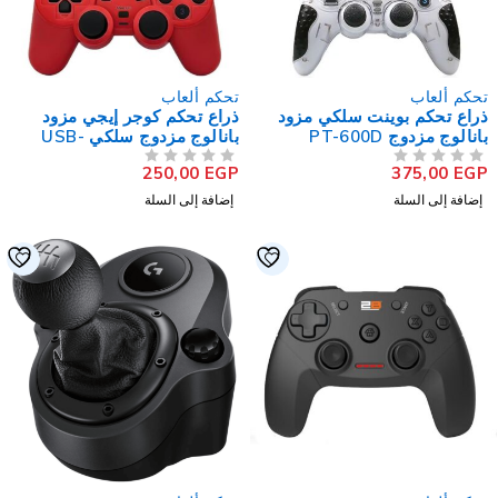
حكم ألعاب
تحكم ألعاب
راع تحكم بوينت سلكي مزود
ذراع تحكم كوجر إيجي مزود
انالوج مزدوج PT-600D
بانالوج مزدوج سلكي USB-
2082
250,00
EGP
375,00
EG
لتقييم
من 5
تم التقييم
إضافة إلى السلة
إضافة إلى السلة