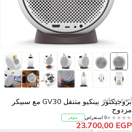
جهزة بروجكتور
بروجيكتور بينكيو متنقل GV30 مع سبيكر
زدوج
0 استعراض
متوفر
23.700,00
EG