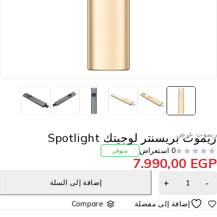
يموت عرض
يموت بريسنتر لوجيتك Spotlight
0 استعراض
متوفر
7.990,00
EG
إضافة إلى السلة
Compare