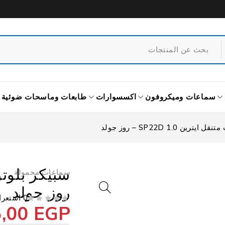
سماعات وميكروفون
اكسسوارات
طابعات وماسحات ضوئية
رين SP22D 1.0 – روز جولد
سماعات محمولة
روز جولد
0 استعراض
5,00
EGP
من 5
تم التقييم