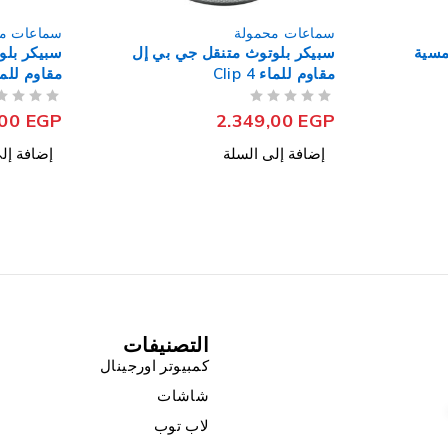
سماعات محمولة
سماعات م
بي إل
سبيكر بلوتوث متنقل جي بي إل
سبيكر بلو
مقاوم للماء Flip 6
كاردون 1.0 Aura Studio 3
من 5
تم التقييم
من 5
تم التقييم
,00
EGP
5.399,00
EGP
إضافة إلى السلة
إضافة إل
التصنيفات
كمبيوتر اورجينال
شاشات
لاب توب