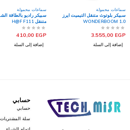
سماعات محمولة
سماعات محمولة
سبيكر راديو بالطاقة الشمسية
سبيكر بلوتوث متنقل جي 
متنقل H@F F111
مقاوم للماء Clip 4
من 5
تم التقييم
من 5
تم التقييم
2.349,00
EGP
410,00
EGP
إضافة إلى السلة
إضافة إلى السلة
حسابي
حسابي
سلة المشتريات
اتمام الشراء