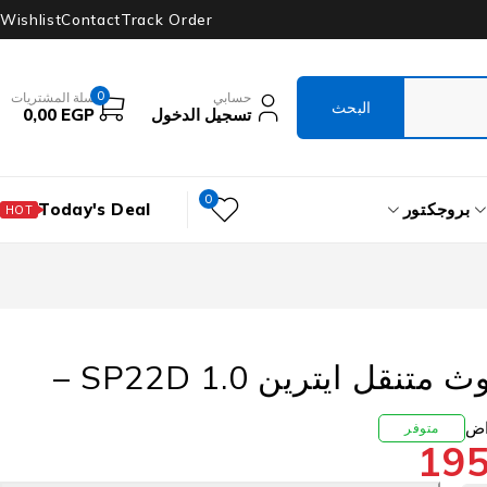
Wishlist
Contact
Track Order
0
حسابي
سلة المشتريات
تسجيل الدخول
EGP
0,00
0
بروجكتور
Today's Deal
HOT
سبيكر بلوتوث متنقل ايترين SP22D 1.0 –
متوفر
19