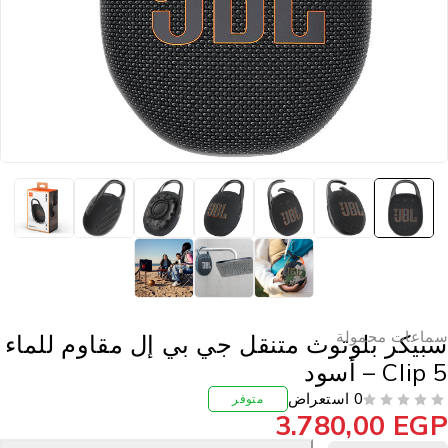
ماعات محمولة
بيكر بلوتوث متنقل جي بي إل مقاوم للماء
Clip  – أسود
0 استعراض
متوفر
3.780,00
EG