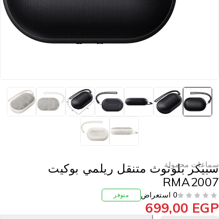
ماعات محمولة
بيكر بلوتوث متنقل ريلمي بوكيت
RMA200
0 استعراض
متوفر
699,00
EG