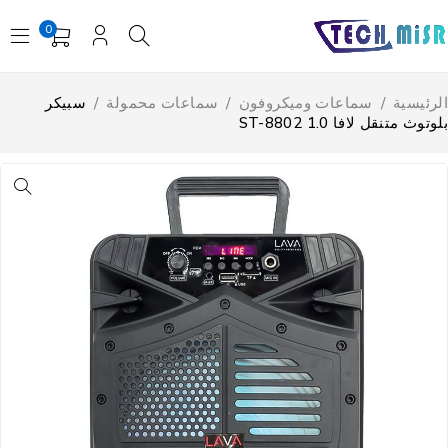
0
لرئيسية
/
سماعات وميكروفون
/
سماعات محمولة
/
سبيكر
وتوث متنقل لافا ST-8802 1.0