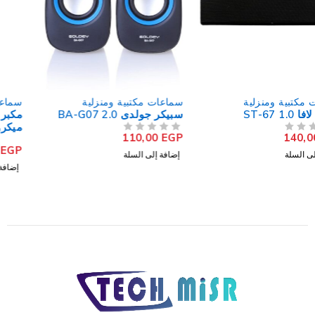
سماعات مكتبية ومنزلية
سماعات مكتبية ومنزلية
سبيكر جولدى BA-G07 2.0
مكبر صوت اس تي-ستاندرد مع
ميكروفون Party Box
110,00
EGP
من 5
تم التقييم
PB3500
4.999,00
EGP
من 5
تم التقييم
إضافة إلى السلة
إضافة إلى السلة