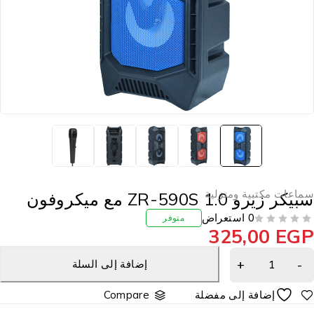
ماعات مكتبية ومنزلية
يكر زيرو ZR-590S 1.0 مع ميكروفون
0 استعراض
متوفر
325,00
EG
إضافة إلى السلة
Compare