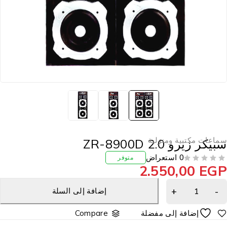
ماعات مكتبية ومنزلية
بيكر زيرو ZR-8900D 2.0
0 استعراض
متوفر
2.550,00
EG
إضافة إلى السلة
Compare