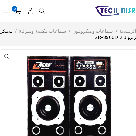
0
لرئيسية
/
سماعات وميكروفون
/
سماعات مكتبية ومنزلية
/
سبيكر
و ZR-8900D 2.0