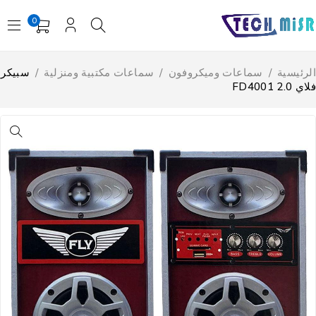
0
لرئيسية
/
سماعات وميكروفون
/
سماعات مكتبية ومنزلية
/
سبيكر
ي FD4001 2.0