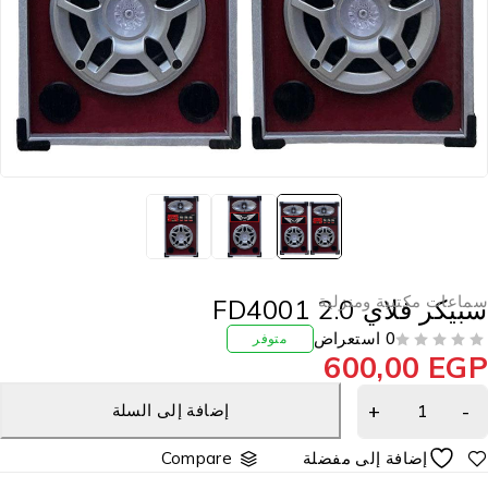
ماعات مكتبية ومنزلية
بيكر فلاي FD4001 2.0
0 استعراض
متوفر
600,00
EG
إضافة إلى السلة
Compare