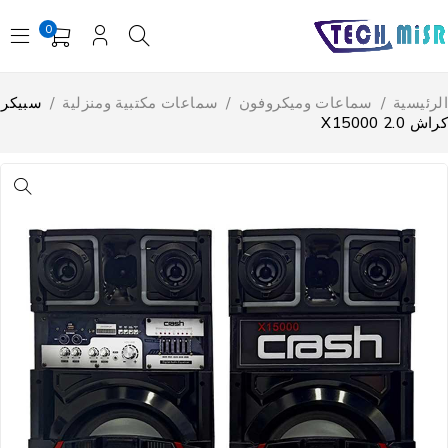
0
لرئيسية
/
سماعات وميكروفون
/
سماعات مكتبية ومنزلية
/
سبيكر
اش X15000 2.0