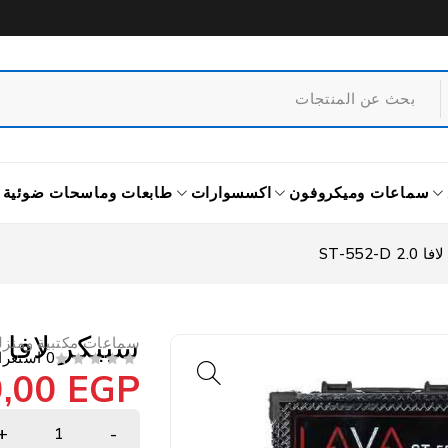
سماعات وميكروفون
اكسسوارات
طابعات وماسحات ضوئية
ST-552-D 
سبيكر لافا ST-552-D 2.0
سماعات مكتبية ومنزل
0 استعراض
0,00
EGP
من 5
تم التقييم