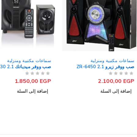
بية ومنزلية
سماعات مكتبية ومنزلية
ZR-6450 
صب ووفر ميدياتك MT-330 2.1
من 5
تم التقييم
1.850,00
EGP
2.100
ى السلة
إضافة إلى السلة