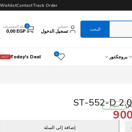
Wishlist
Contact
Track Order
0
حسابي
سلة المشتريات
تسجيل الدخول
EGP
0,00
0
بروجكتور
Today's Deal
HOT
ية
متوفر
90
إضافة إلى السلة