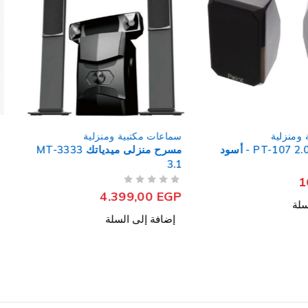
سماعات مكتبية ومنزلية
سماعات مكت
مسرح منزلى ميدياتك MT-3333
صب ووفر زيرو 2.1
3.1
من 5
تم التقييم
,00
EGP
من 5
تم التقييم
4.399,00
EGP
إضافة إل
إضافة إلى السلة