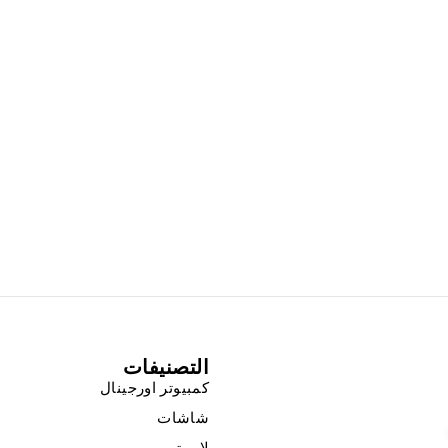
التصنيفات
كمبيوتر اورجينال
شاشات
لاب توب