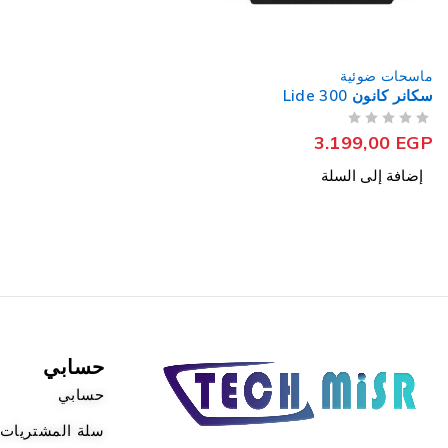
ماسحات ضوئية
سكانر كانون Lide 300
من 5
تم التقييم
3.199,00
EGP
إضافة إلى السلة
حسابي
حسابي
سلة المشتريات