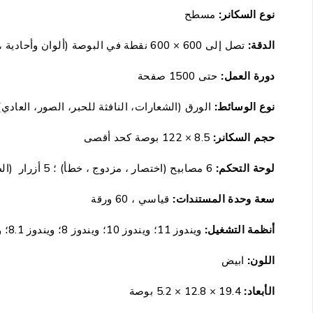
نوع السكانر:
مسطح
الدقة:
تصل إلى 600 × 600 نقطة في البوصة (ألوان وأحادية ، ADF) ؛ تصل إلى 1200 × 1200 نقطة في البوصة (ألوان وأحادية اللون ومسطحة)
دورة العمل:
حتى 1500 صفحة
نوع الوسائط:
الورق (الشعارات، النافثة للحبر، الصور، العاد
حجم السكانر:
8.5 × 122 بوصة كحد أقصى
لوحة التحكم:
6 مصابيح (اختصار ، مزدوج ، خطأ) ؛ 5 أزرار (الطاقة ، المسح ، الازدواج ، تحديد الاختصار ، إلغاء)
سعة وحدة المستندات:
قياسي ، 60 ورقة
أنظمة التشغيل:
ويندوز 11؛ ويندوز 10؛ ويندوز 8؛ ويندوز 8.1؛ ويندوز 7؛ مشغل برامج وندوز؛ ماك 10.14 موهافي؛ ماك 10.15 كاتالينا؛ ماك 11 بيج سور؛ ماك 12 مونتيري؛ لينكس
اللون:
ابيض
الأبعاد:
19.4 × 12.8 × 5.2 بوصة