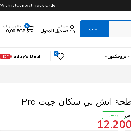
Wishlist
Contact
Track Order
0
حسابي
سلة المشتريات
تسجيل الدخول
EGP
0,00
0
بروجكتور
Today's Deal
HOT
سكانر مسطحة اتش بي سكان جيت Pro
متوفر
12.20