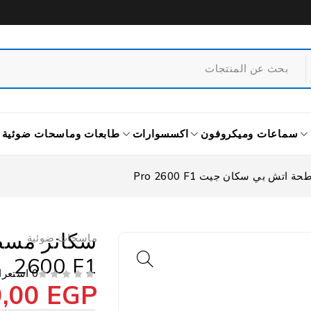
سماعات وميكروفون
اكسسوارات
طابعات وماسحات ضوئية
اتش بي سكان جيت Pro 2600 F1
ماسحات ضوئية
2600 F1
0 استعراض
0,00
EGP
من 5
تم التقييم