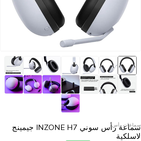
ماعات رأس
سماعة رأس سوني INZONE H7 جيمينج
اسلكية