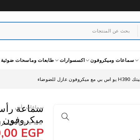
سماعات وميكروفون
اكسسوارات
طابعات وماسحات ضوئية
عازل للضوضاء
سماعات رأس
ميكروفون 
0 استعراض
0,00
EGP
من 5
تم التقييم