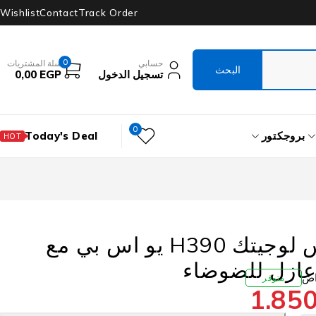
Wishlist
Contact
Track Order
0
حسابي
سلة المشتريات
تسجيل الدخول
EGP
0,00
0
بروجكتور
Today's Deal
HOT
سماعة رأس لوجيتك H390 يو اس بي مع
عازل للضوضاء
متوفر
1.85