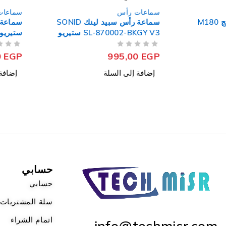
سماعات رأس
سماعات رأس
سماعة رأس سبيد لينك SONID
سماعة رأس اس تي ستان
SL-870002-BKGY V3 ستيريو
ستيريو GM-3502LR جيمنج
مع ميكروفون عازل للضوضاء
من 5
تم التقييم
من 5
تم التقييم
450,00
EGP
995,00
EGP
إضافة إلى السلة
إضافة إلى السلة
حسابي
حسابي
سلة المشتريات
اتمام الشراء