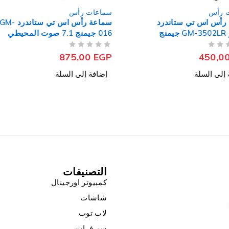
سماعات رأس
سماعات ر
درد
سماعة رأس اس تي ستاندرد GM-
سماعة جيم
016 جيمنج 7.1 صوت المحيطي
ستيريو
من 5
تم التقييم
من 5
تم التقييم
صوت محيط
,00
EGP
875,00
EGP
إضافة إلى السلة
إضافة إل
التصنيفات
كمبيوتر اورجينال
شاشات
لاب توب
سيرفرات