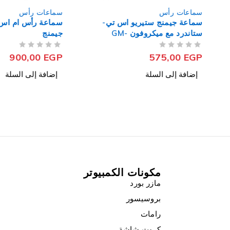
أس
سماعات رأس
نج ستيريو اس تي-
سماعة رأس ام اس اي GH20
ستاندرد مع ميكروفون GM-
جيمنج
2100ENC لالغاء الضوضاء 7.1
من 5
تم التقييم
ي - ازرق
900,00
EGP
575
ى السلة
إضافة إلى السلة
مكونات الكمبيوتر
مازر بورد
بروسيسور
رامات
كروت شاشة