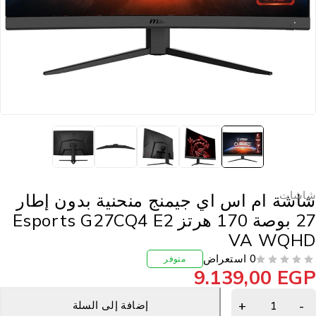
اشات
اشة ام اس اي جيمنج منحنية بدون إطار
27 بوصة 170 هرتز Esports G27CQ4 E2
VA WQH
0 استعراض
متوفر
9.139,00
EG
إضافة إلى السلة