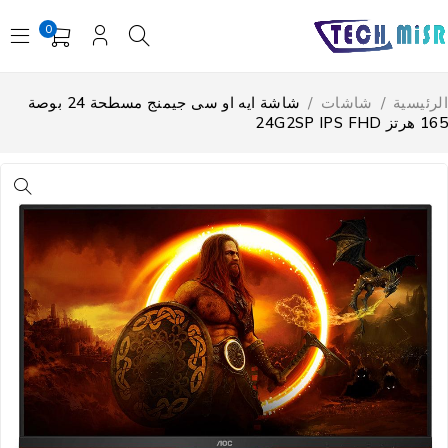
0
لرئيسية
/
شاشات
/
شاشة ايه او سى جيمنج مسطحة 24 بوصة
رتز 24G2SP IPS FHD