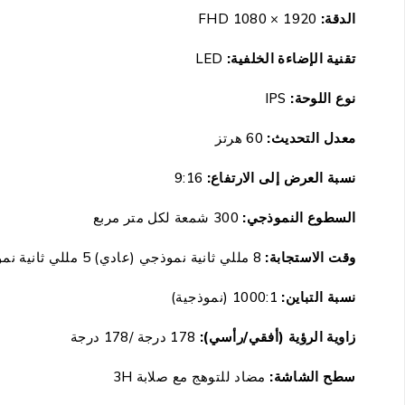
الدقة:
1920 × 1080 FHD
تقنية الإضاءة الخلفية:
LED
نوع اللوحة:
IPS
معدل التحديث:
60 هرتز
نسبة العرض إلى الارتفاع:
9:16
السطوع النموذجي:
300 شمعة لكل متر مربع
وقت الاستجابة:
8 مللي ثانية نموذجي (عادي) 5 مللي ثانية نموذجي (سريع)
نسبة التباين:
1000:1 (نموذجية)
زاوية الرؤية (أفقي/رأسي):
178 درجة /178 درجة
سطح الشاشة:
مضاد للتوهج مع صلابة 3H