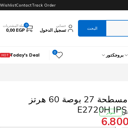
Wishlist
Contact
Track Order
0
حسابي
سلة المشتريات
تسجيل الدخول
EGP
0,00
0
بروجكتور
Today's Deal
HOT
شاشة ديل مسطحة 27 بوصة 60 هرتز
E2720H IPS
متوفر
6.80