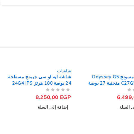
شاشات
شاشة سامسونج Odyssey G5
شاشة ايه او سى جيمنج مسطحة
C27G55TQBM منحنية 27 بوصة
24 بوصة 180 هرتز 24G4 IPS
FHD
من 5
تم التقييم
8.250,00
EGP
6.499
ى السلة
إضافة إلى السلة