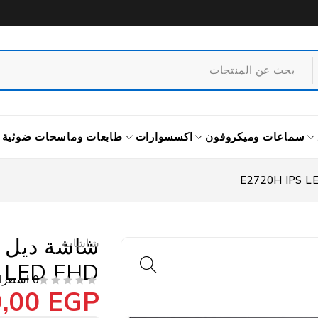
سماعات وميكروفون
اكسسوارات
طابعات وماسحات ضوئية
شاشات
 LED FHD
0 استعراض
0,00
EGP
من 5
تم التقييم