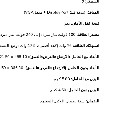
السبيكر:
لا
المنافذ:
(منفذ DisplayPort 1.2 + منفذ
VGA
)
فتحة قفل الأمان:
نعم
مصدر الطاقة:
100 فولت تيار متردد إلى 240 فولت تيار متردد/50 هرتز أو 60 هرتز
استهلاك الطاقة:
26 وات (كحد أقصى)، 17.9 وات (وضع التشغيل)، 0.2 وات (وضع إيقاف التشغيل)
الأبعاد مع الحامل (الارتفاع×العرض×العمق):
458.10 × 621.50 × 175.0 ملم
الأبعاد بدون الحامل (الارتفاع×العرض×العمق):
366.30 × 621.50 × 52.30 ملم
الوزن مع الحامل:
5.88 كجم
الوزن بدون الحامل:
4.50 كجم
الضمان
:
سنة بضمان الوكيل المعتمد