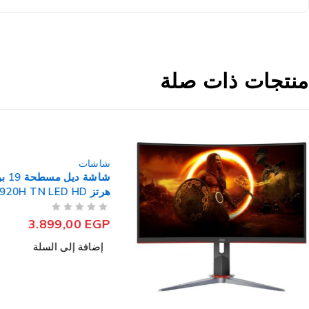
منتجات ذات صلة
شاشات
هرتز E1920H TN LED HD
من 5
تم التقييم
3.899,00
EGP
إضافة إلى السلة