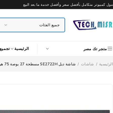
مول كمبيوتر متكامل بأفضل سعر وأفضل خدمة ما بعد البيع
الرئيسية
تجميع
متجر تك مصر
الرئيسية
/
شاشات
/
شاشة ديل SE2722H مسطحة 27 بوصة 75 هرتز SE2722H LED FHD