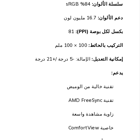
سلسلة الألوان:
84
% sRGB
دعم الألوان:
16.7 مليون لون
بكسل لكل بوصة (
PPI
):
81
التركيب بالحائط:
100 × 100 ملم
إمكانية التعديل:
الإمالة: -5 درجة /+21 درجة
يدعم:
تقنية خالية من الوميض
تقنية
AMD FreeSync
زاوية مشاهدة واسعة
خاصية ComfortView