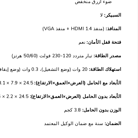
ضوء أزرق منخفض
السبيكر:
لا
المنافذ:
(منفذ HDMI 1.4 + منفذ
VGA
)
فتحة قفل الأمان:
نعم
مصدر الطاقة:
تيار متردد 120-230 فولت (50/60 هرتز)
استهلاك الطاقة:
20
وات (وضع التشغيل)، 0.3 وات (وضع إيقاف التشغيل)
الأبعاد مع الحامل (العرض×العمق×الارتفاع):
24.5
× 7.9 × 18.1 بوصة
الأبعاد بدون الحامل (العرض×العمق×الارتفاع):
24.5
× 2.2 × 14.6 بوصة
الوزن بدون الحامل:
3.8
كجم
الضمان
:
سنة مع ضمان الوكيل المعتمد