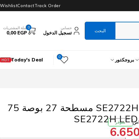
Wishlist
Contact
Track Order
0
حسابي
سلة المشتريات
تسجيل الدخول
EGP
0,00
0
بروجكتور
Today's Deal
HOT
شاشة ديل SE2722H مسطحة 27 بوصة 75
متوفر
6.65