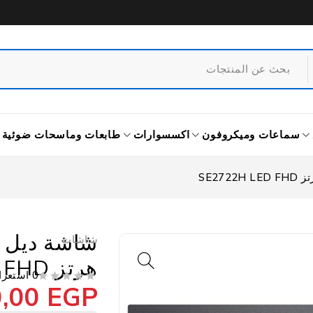
سماعات وميكروفون
اكسسوارات
طابعات وماسحات ضوئية
شاشات
هرتز SE2722H LED FHD
0 استعراض
0,00
EGP
من 5
تم التقييم