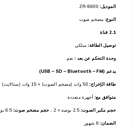
الموديل:
ZR-8600
النوع:
مضخم صوت
2.1 قناة
توصيل الطاقة:
سلكي
وحدة التحكم عن بعد :
نعم
يدعم (USB – SD – Bluetooth – FM)
طاقة الإخراج:
50
وات (مضخم الصوت) + 15 وات (ستالايت) ×2
متوافق مع:
أجهزة متعددة
حجم مكبر الصوت:
2.5 بوصة × 2 ،
حجم مضخم صوت:
6.5 بوصة × 1
الضمان:
6 شهور