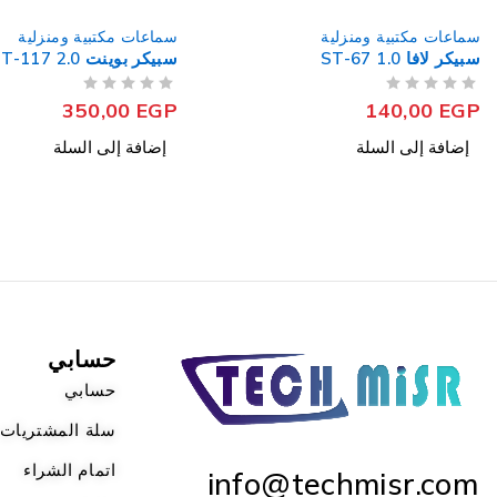
سماعات مكتبية ومنزلية
سماعات مكتبية ومنزلية
سبيكر بوينت PT-117 2.0 - أسود
صب ووفر ميدياتك MT-330 2.1
من 5
تم التقييم
من 5
تم التقييم
1.850,00
EGP
350,00
EGP
إضافة إلى السلة
إضافة إلى السلة
حسابي
حسابي
سلة المشتريات
اتمام الشراء
info@techmisr.com