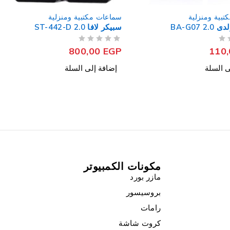
بية ومنزلية
سماعات مكتبية ومنزلية
ST
صب ووفر زيرو ZR-6450 2.1
من 5
تم التقييم
2.100,00
EGP
800
ى السلة
إضافة إلى السلة
مكونات الكمبيوتر
مازر بورد
بروسيسور
رامات
كروت شاشة