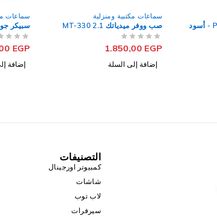
سماعات مكتبية ومنزلية
سماعات مكت
سبيكر جولدى BA-G07 2.0
سبيكر لافا -442-D 2.0
من 5
تم التقييم
من 5
تم التقييم
,00
EGP
110,00
EGP
إضافة إلى السلة
إضافة إل
التصنيفات
كمبيوتر اورجينال
شاشات
لاب توب
سيرفرات