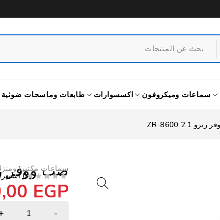
سماعات وميكروفون
اكسسوارات
طابعات وماسحات ضوئية
و ZR-8600 2.1
صب ووفر زيرو  2.1
سماعات مكتبية ومنزل
0 استعراض
0,00
EGP
من 5
تم التقييم