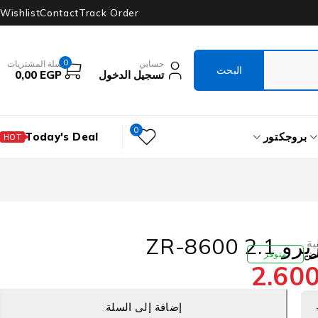
Wishlist
Contact
Track Order
0
حسابي
سلة المشتريات
تسجيل الدخول
EGP
0,00
0
بروجكتور
Today's Deal
HOT
ZR-8600
ية
متوفر
2.60
إضافة إلى السلة