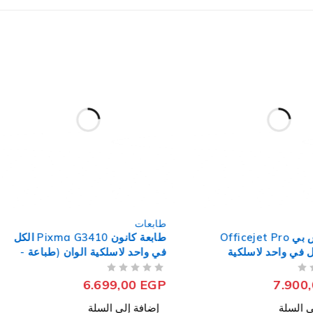
طابعات
طابعة اتش بي Officejet Pro
طابعة كانون Pixma G3410 الكل
الكل في واحد لاسلكية
في واحد لاسلكية الوان (طباعة -
اعة - نسخ - مسح ضوئي
نسخ - مسح ضوئي - رابط سحابي)
من 5
تم التقييم
6.699,00
EGP
7.900
ى السلة
إضافة إلى السلة