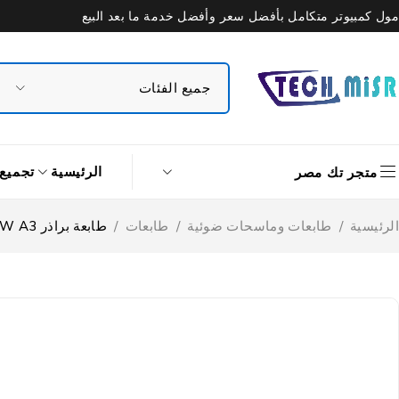
مول كمبيوتر متكامل بأفضل سعر وأفضل خدمة ما بعد البيع
الرئيسية
تجميع
متجر تك مصر
الرئيسية
/
طابعات وماسحات ضوئية
/
طابعات
/
طابعة براذر MFC-T4500DW A3 انك جيت متعددة الوظائف لاسلكية الوان (طباعة – نسخ – مسح ضوئي – فاكس)