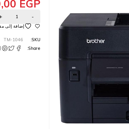
0,00
EGP
TM-1046
SKU:
Share: