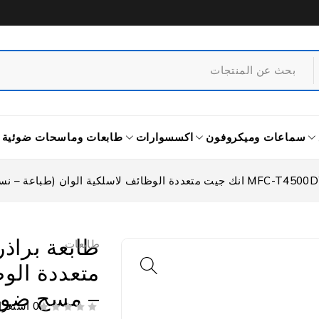
سماعات وميكروفون
اكسسوارات
طابعات وماسحات ضوئية
طابعات
متعددة الو
– مسح ضوئ
0 استعراض
من 5
تم التقييم