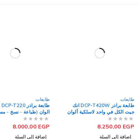
طابعات
طابعات
طابعة براذر DCP-T420W انك
طاب
جيت الكل في واحد لاسلكية ألوان
الوان (طباعة - نسخ - م
(طباعة - نسخ - مسح ضوئي)
ضوئي) (أوبن بوكس)
من 5
تم التقييم
من 5
تم التقييم
8.000,00
EGP
8.250,00
EGP
إضافة إلى السلة
إضافة إلى السلة