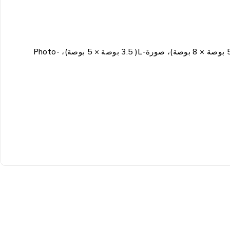
A4، LTR، EXE، A3، LGR، B5(JIS)، LGL، Folio، A5، B6(JIS)، A6، صورة (4 بوصة × 6 بوصة)، بطاقة الفهرسة (5 بوصة × 8 بوصة)، صورة-L( 3.5 بوصة × 5 بوصة)، Photo-