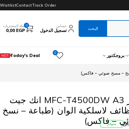
Wishlist
Contact
Track Order
0
حسابي
سلة المشتريات
تسجيل الدخول
EGP
0,00
0
بروجكتور
Today's Deal
HOT
طابعة براذر MFC-T4500DW A3 انك جيت
ظائف لاسلكية الوان (طباعة – نسخ
ي – فاكس)
متوفر