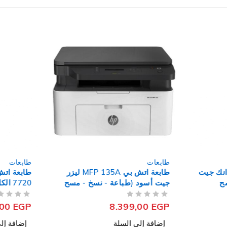
طابعات
طابعات
عة براذر DCP-T220 انك جيت
طابعة اتش بي MFP 135A ليزر
سح
جيت أسود (طباعة - نسخ - مسح
7720 
ضوئي)
ألوان (طب
من 5
تم التقييم
من 5
تم التقييم
- فاكس)
,00
EGP
8.399,00
EGP
إضافة إلى السلة
إضافة إل