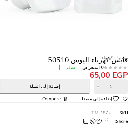
شترك كهرباء
ابس كهرباء اليوس 50510
0 استعراض
متوفر
65,00
EG
إضافة إلى السلة
Compare
TM-1874
SKU
Share