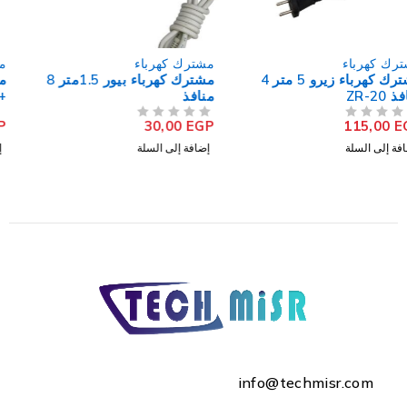
مشترك كهرباء
مشترك كهرباء
مشترك كهرباء بيور 1.5متر 8
مشترك كهرباء ايترين 3 منافذ
منافذ
+ يو اس بي + تايب سي 1.5
متر 2500 وات PS074 - ابيض
260,00
EGP
30,00
EGP
من 5
تم التقييم
من 5
تم التقييم
إضافة إلى السلة
إضافة إلى السلة
info@techmisr.com