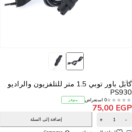
بلات
كابل باور توبي 1.5 متر للتلفزيون والراديو
PS93
0 استعراض
متوفر
75,00
EG
إضافة إلى السلة