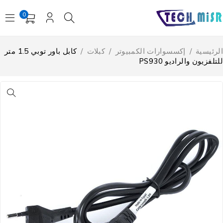
0
لرئيسية
/
إكسسوارات الكمبيوتر
/
كبلات
/
كابل باور توبي 1.5 متر
لتلفزيون والراديو PS930