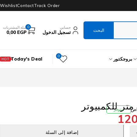
Wishlist
Contact
Track Order
0
حسابي
سلة المشتريات
تسجيل الدخول
EGP
0,00
0
بروجكتور
Today's Deal
HOT
متوفر
12
إضافة إلى السلة