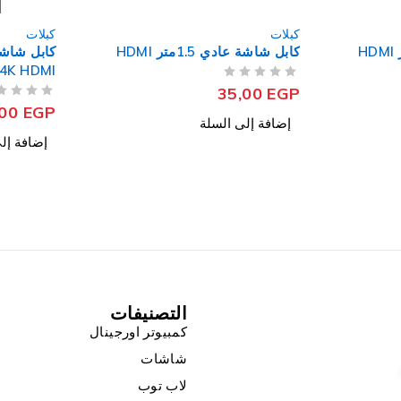
كبلات
كبلات
كابل شاشة جي لينك 20 متر GL-
كابل USB + USB 2.0 إلي SATA
111 4K HDMI
من 5
تم التقييم
,00
EGP
من 5
تم التقييم
440,00
EGP
إضافة إل
إضافة إلى السلة
التصنيفات
كمبيوتر اورجينال
شاشات
لاب توب