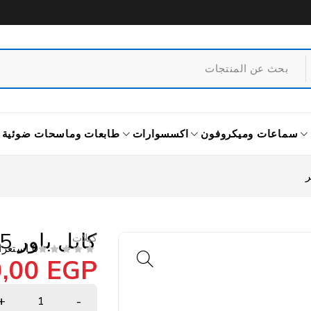
سماعات وميكروفون
اكسسوارات
طابعات وماسحات ضوئية
كابل باور 5 متر للكمبيوتر
كبلات
0 استعراض
0,00
EGP
من 5
تم التقييم