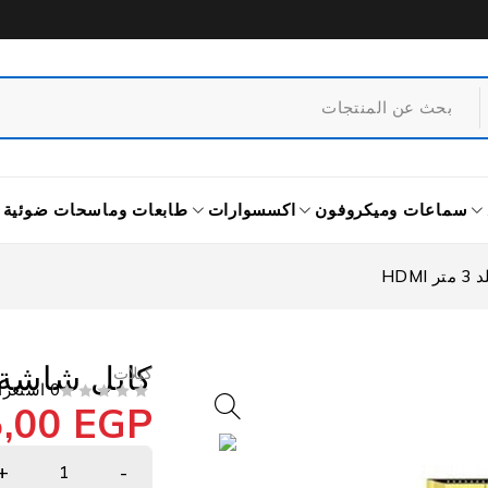
سماعات وميكروفون
اكسسوارات
طابعات وماسحات ضوئية
HD
كابل شاشة ايه 
كبلات
0 استعراض
5,00
EGP
من 5
تم التقييم