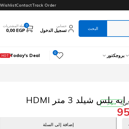
Wishlist
Contact
Track Order
0
حسابي
سلة المشتريات
تسجيل الدخول
EGP
0,00
0
بروجكتور
Today's Deal
HOT
بلس شيلد 3 متر HDMI
متوفر
9
إضافة إلى السلة