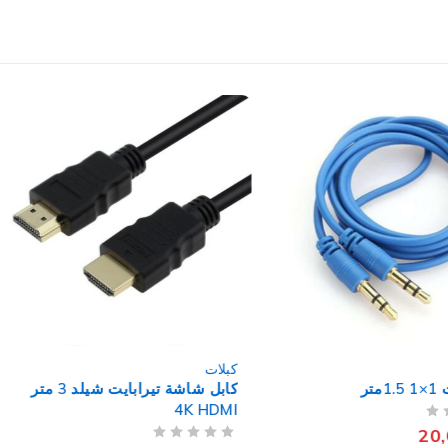
كبلات
تر
كابل شاشة تيرابايت شيلد 3 متر
4K HDMI
20
من 5
تم التقييم