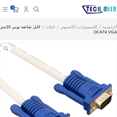
0
لرئيسية
/
إكسسوارات الكمبيوتر
/
كبلات
/
كابل شاشة توبي 10متر
DC474 VG