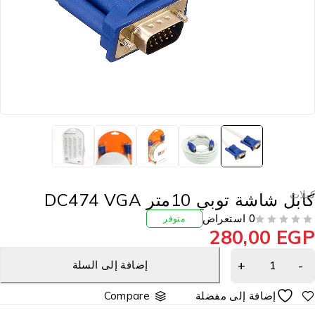
بلات
ابل شاشة توبي 10متر DC474 VGA
0 استعراض
متوفر
280,00
EG
إضافة إلى السلة
Compare