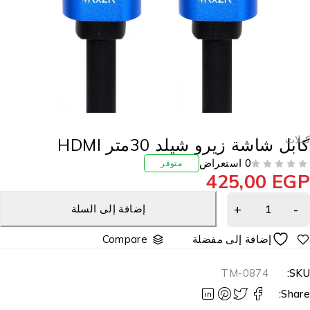
بلات
ابل شاشة زيرو شيلد 30متر HDMI
0 استعراض
متوفر
425,00
EG
إضافة إلى السلة
Compare
TM-0874
SKU
Share