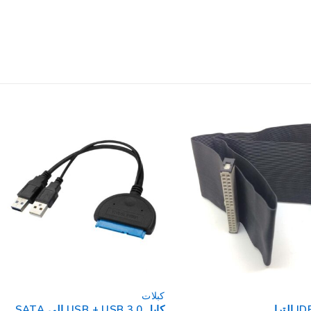
كبلات
كابل صوت توسلنك فايبر اوبتيك