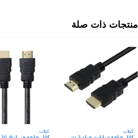
منتجات ذات صلة
كبلات
كبلات
كابل شاشة جي لينك 20 متر GL-
كابل طابعة 1.5متر AM-BM