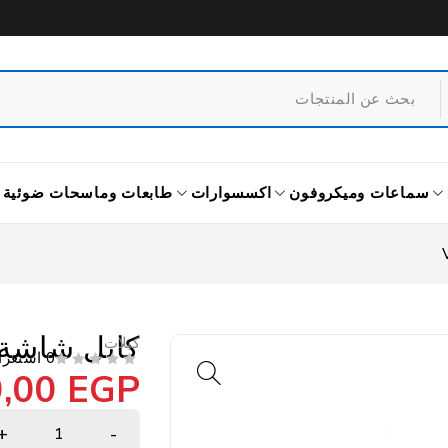
سماعات وميكروفون
اكسسوارات
طابعات وماسحات ضوئية
كابل شاشة 1.5متر GA
كبلات
0 استعراض
0,00
EGP
من 5
تم التقييم