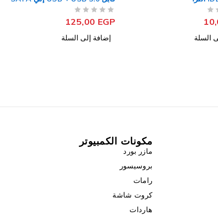
توبى 5متر DC556
125
من 5
تم التقييم
180,00
EGP
ى السلة
إضافة إلى السلة
مكونات الكمبيوتر
مازر بورد
بروسيسور
رامات
كروت شاشة
هاردات