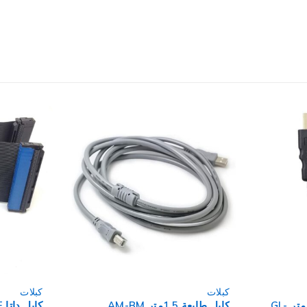
كبلات
كبلات
كابل داتا IDE الترا
كابل USB + USB 3.0 إلي SATA