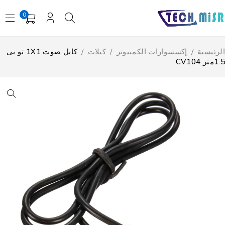
0
لرئيسية
/
إكسسوارات الكمبيوتر
/
كبلات
/
كابل صوت 1X1 تو بى
متر CV104