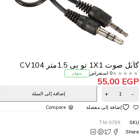
بلات
بل صوت 1X1 تو بى 1.5متر CV104
0 استعراض
متوفر
55,00
EG
إضافة إلى السلة
Compare
TM-0789
SKU
Share