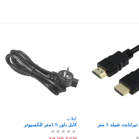
كبلات
كابل يوجرين 10841 USB إلى
USB Micro-B