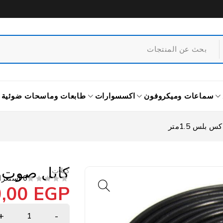
سماعات وميكروفون
اكسسوارات
طابعات وماسحات ضوئية
كابل صوت 1X2 جيجا ماكس بلس 1.5مت
كبلات
0 استعراض
0,00
EGP
من 5
تم التقييم