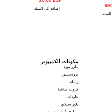
20
من 5
تم التقييم
195,00
EGP
ى السلة
إضافة إلى السلة
مكونات الكمبيوتر
مازر بورد
بروسيسور
رامات
كروت شاشة
هاردات
باور سبلاي
مراوح وأنظمة تبريد