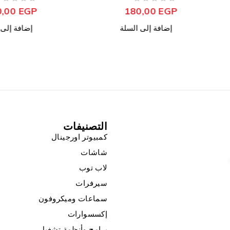
,00
EGP
من 5
تم التقييم
690,00
EGP
إضافة إل
إضافة إلى السلة
التصنيفات
كمبيوتر اورجينال
شاشات
لاب توب
سيرفرات
سماعات وميكروفون
إكسسوارات
برامج وأنظمة تشغيل