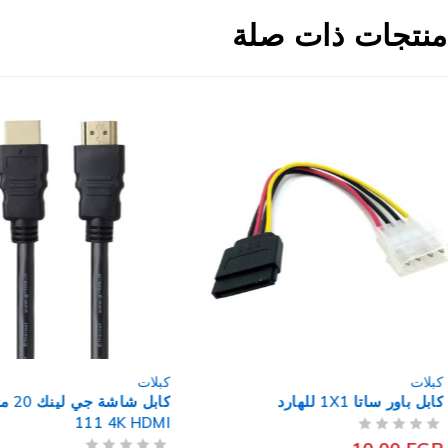
منتجات ذات صلة
كبلات
كبلات
كابل شاشة جي لينك 20 متر GL-
كابل صوت توسلنك فايبر ا
111 4K HDMI
توبى 5متر DC556