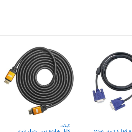
كبلات
1. متر VGA
كابل شاشة توبي شيلد 3متر