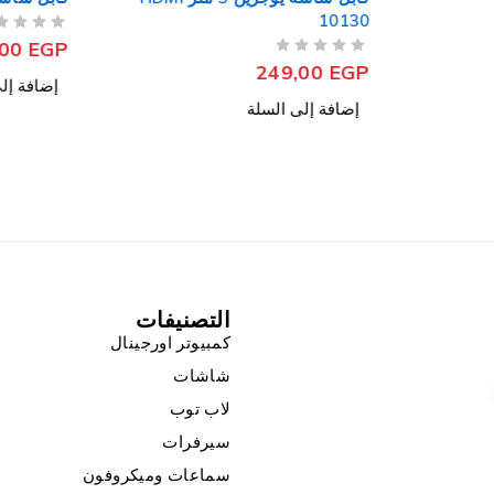
10130
من 5
تم التقييم
,00
EGP
من 5
تم التقييم
249,00
EGP
إضافة إل
إضافة إلى السلة
التصنيفات
كمبيوتر اورجينال
شاشات
لاب توب
سيرفرات
سماعات وميكروفون