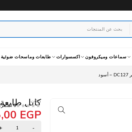
سماعات وميكروفون
اكسسوارات
طابعات وماسحات ضوئية
كابل طابعة مانهاتن 5 
كبلات
0 استعراض
5,00
EGP
من 5
تم التقييم