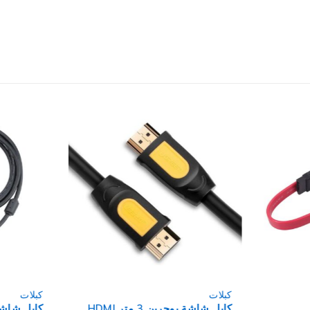
كبلات
كبلات
كابل شاشة يوجرين 3 متر HDMI
كابل شاشة لافا 5