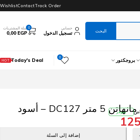
Wishlist
Contact
Track Order
0
حسابي
سلة المشتريات
تسجيل الدخول
EGP
0,00
0
بروجكتور
Today's Deal
HOT
متر DC127 – أسود
متوفر
12
إضافة إلى السلة