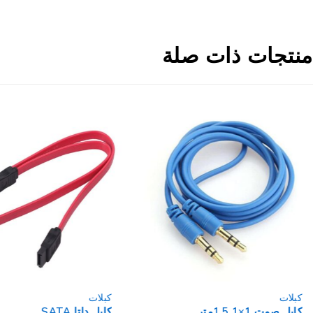
منتجات ذات صلة
كبلات
كبلات
كابل صوت 1×1 1.5متر
كابل داتا SATA