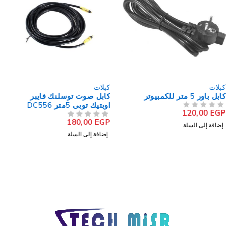
كبلات
كبلات
كابل صوت توسلنك فايبر
كابل يوجرين 10355 USB إلى
اوبتيك توبى 5متر DC556
Mini USB
125,00
EGP
180,00
EGP
من 5
تم التقييم
من 5
تم التقييم
إضافة إلى السلة
إضافة إلى السلة