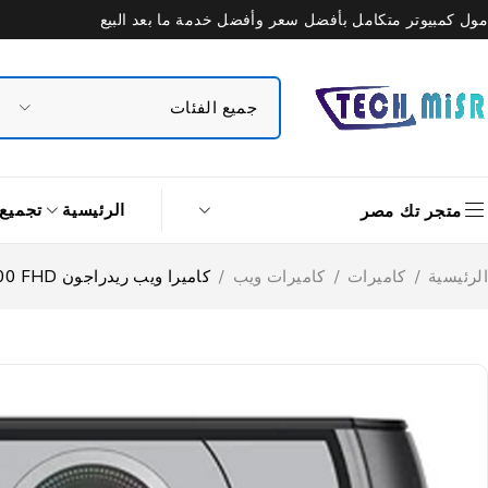
مول كمبيوتر متكامل بأفضل سعر وأفضل خدمة ما بعد البيع
الرئيسية
تجميع
متجر تك مصر
الرئيسية
/
كاميرات
/
كاميرات ويب
/
كاميرا ويب ريدراجون Apex GW900 FHD