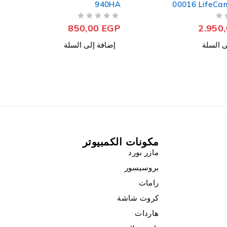
940HA
00016 LifeCa
من 5
تم التقييم
850,00
EGP
2.950
ى السلة
إضافة إلى السلة
مكونات الكمبيوتر
مازر بورد
بروسيسور
رامات
كروت شاشة
هاردات