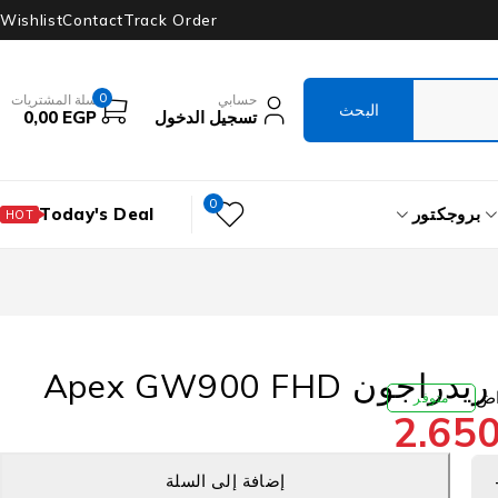
Wishlist
Contact
Track Order
0
حسابي
سلة المشتريات
تسجيل الدخول
EGP
0,00
0
بروجكتور
Today's Deal
HOT
ن Apex GW900 FHD
متوفر
2.65
إضافة إلى السلة