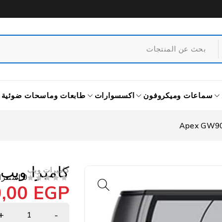
سماعات وميكروفون
اكسسوارات
طابعات وماسحات ضوئية
كاميرا ويب ريدراجو
كاميرات ويب
0 استعراض
0,00
EGP
من 5
تم التقييم