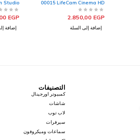
m Studio
00015 LifeCam Cinema HD
من 5
تم التقييم
من 5
تم التقييم
,00
EGP
2.850,00
EGP
إضافة إلى السلة
إضافة إل
التصنيفات
كمبيوتر اورجينال
شاشات
لاب توب
سيرفرات
سماعات وميكروفون