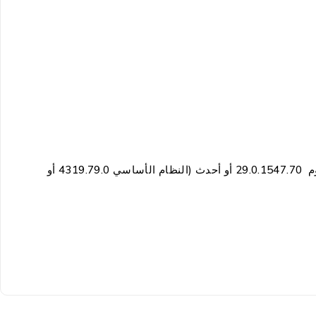
ويندوز XP SP2 أو أحدث، ويندوز 7/8/10 أو أحدث، ماك OS 10.6 أو أحدث، لينكس 2.6.24 أو أحدث، نظام جوجل كروم 29.0.1547.70 أو أحدث (النظام الأساسي 4319.79.0 أو