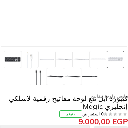
اوس ولوحة مفاتيح
يبورد ابل مع لوحة مفاتيح رقمية لاسلكي
نجليزي Magic
0 استعراض
متوفر
9.000,00
EG