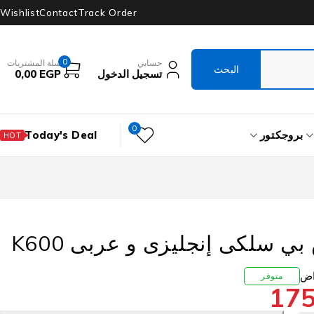
Wishlist
Contact
Track Order
0
حسابي
سلة المشتريات
تسجيل الدخول
EGP
0,00
0
بروجكتور
Today's Deal
HOT
كيبورد اتش بي سلكى إنجليزى و عربى K600
متوفر
17