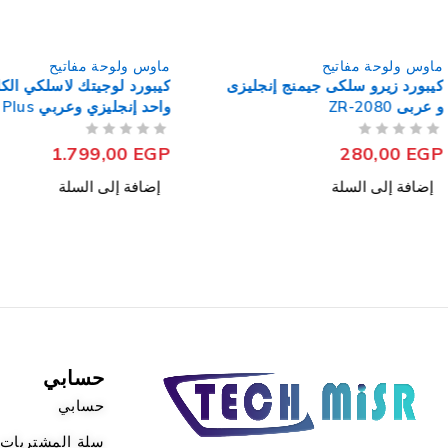
ماوس ولوحة مفاتيح
ماوس ولوحة مفاتيح
كيبورد لوجيتك لاسلكي الكل فى
كيبورد ريدراجون سلكي ج
واحد إنجليزي وعربي K400 Plus
Avenger K568
من 5
تم التقييم
من 5
تم التقييم
1.149,00
EGP
1.799,00
EGP
إضافة إلى السلة
إضافة إلى السلة
حسابي
حسابي
سلة المشتريات