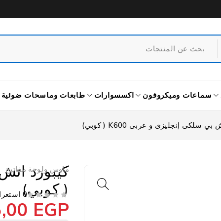
سماعات وميكروفون
اكسسوارات
طابعات وماسحات ضوئية
ي سلكى إنجليزى و عربى K600 ( كوبي)
ماوس ولوحة مفاتيح
( كوبي)
0 استعراض
5,00
EGP
من 5
تم التقييم