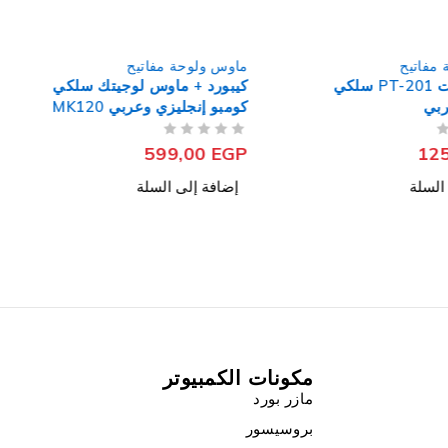
ة مفاتيح
ماوس ولوحة مفاتيح
ماوس لوجيتك سلكي
كيبورد لوجيتك MX Keys Mini
زي وعربي MK120
لاسلكي إنجليزي وعربي
من 5
تم التقييم
7.499,00
EGP
599
ى السلة
إضافة إلى السلة
مكونات الكمبيوتر
مازر بورد
بروسيسور