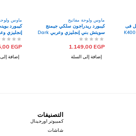
ماوس ولوحة مفاتيح
ماوس ولوح
يمنج
كيبورد بوينت PT-201 سلكي
كيبورد + 
سويتش بني إنجليزي وعربي Dark
إنجليزي وعربي
كومبو إنجلي
من 5
تم التقييم
من 5
تم التقييم
,00
EGP
125,00
EGP
إضافة إلى السلة
إضافة إل
التصنيفات
كمبيوتر اورجينال
شاشات