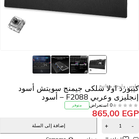
اوس ولوحة مفاتيح
يبورد اولا سلكى جيمنج سويتش أسود
نجليزى وعربي F2088 – أسود
0 استعراض
متوفر
865,00
EG
إضافة إلى السلة