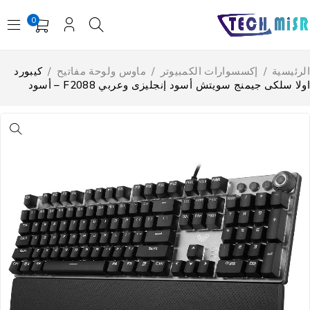
0
لرئيسية
/
إكسسوارات الكمبيوتر
/
ماوس ولوحة مفاتيح
/
كيبورد
ولا سلكى جيمنج سويتش أسود إنجليزى وعربي F2088 – أسود