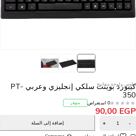
اوس ولوحة مفاتيح
كيبورد بوينت سلكي إنجليزي وعربي PT-
35
0 استعراض
متوفر
90,00
EG
إضافة إلى السلة