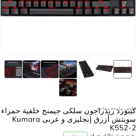
اوس ولوحة مفاتيح
يبورد ريدراجون سلكى جيمنج خلفية حمراء
سويتش أزرق إنجليزى و عربى Kumara
K552-
0 استعراض
متوفر