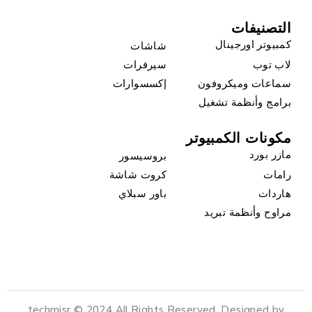
التصنيفات
كمبيوتر اورجينال
شاشات
لاب توب
سيرفرات
سماعات وميكروفون
إكسسوارات
برامج وأنظمة تشغيل
مكونات الكمبيوتر
مازر بورد
بروسيسور
رامات
كروت شاشة
هاردات
باور سبلاي
مراوح وأنظمة تبريد
techmisr © 2024 All Rights Reserved. Designed by