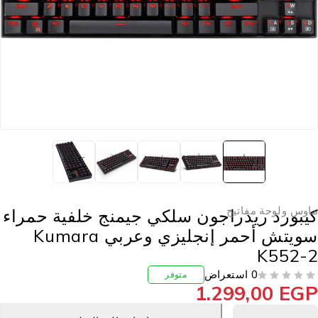
اوس ولوحة مفاتيح
يبورد ريدراجون سلكي جيمنج خلفية حمراء
سويتش أحمر إنجليزي وعربي Kumara
K552-
0 استعراض
متوفر
1.299,00
EG