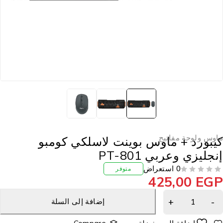
اوس ولوحة مفاتيح
يبورد + ماوس بوينت لاسلكي كومبو
نجليزي وعربي PT-801
0 استعراض
متوفر
425,00
EG
إضافة إلى السلة