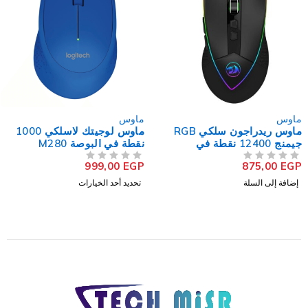
ماوس
ماوس
ماوس لوجيتك لاسلكي 1000
ماوس تى تى اى سبورتس
نقطة في البوصة M280
سلكي RGB جيمنج 10000
نقطة في البوصة Ventus X
1.775,00
EGP
999,00
EGP
من 5
تم التقييم
من 5
تم التقييم
PLUS
تحديد أحد الخيارات
إضافة إلى السلة