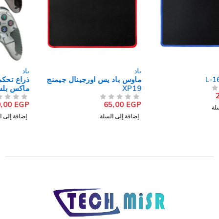
باد
باد
ماوس باد يس اورجينال جيمنج
ذراع تحكم مزود بانالوج جيجا
XP19
ماكس بلس 6060 مزدوج
سلكي
499,00
EGP
65,00
EGP
من 5
تم التقييم
من 5
تم التقييم
إضافة إلى السلة
إضافة إلى السلة