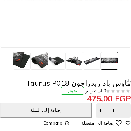
اد
اوس باد ريدراجون Taurus P018
0 استعراض
متوفر
475,00
EG
إضافة إلى السلة
Compare