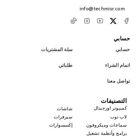
info@techmisr.com
حسابي
حسابي
سلة المشتريات
اتمام الشراء
طلباتي
تواصل معنا
التصنيفات
كمبيوتر اورجينال
شاشات
لاب توب
سيرفرات
سماعات وميكروفون
إكسسوارات
برامج وأنظمة تشغيل