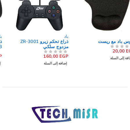
باد
باد
ذراع تحكم زيرو ZR-3001
ذراع تحكم مزود بانالوج توبي
مزدوج سلكي
GP193 فردي لاسلكي
1.499,00
EGP
160,00
EGP
من 5
تم التقييم
من 5
تم التقييم
إضافة إلى السلة
إضافة إلى السلة