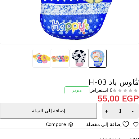
اد
اوس باد H-03
0 استعراض
متوفر
55,00
EG
إضافة إلى السلة
Compare