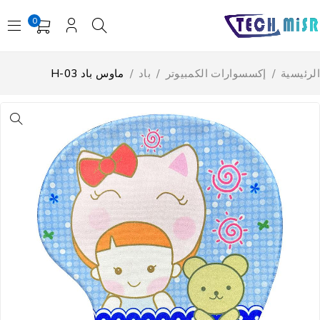
0
لرئيسية
/
إكسسوارات الكمبيوتر
/
باد
/
ماوس باد H-03