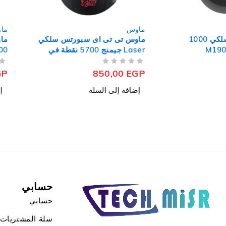
ماوس
ماوس
ماوس تى تى اى سبورتس سلكي
ماوس جامدياس سلكي جي
Laser جيمنج 5700 نقطة في
البوصة BLACK V2
M4 + ماوس باد NYX E1
من 5
تم التقييم
من 5
تم التقييم
625,00
EGP
850,00
EGP
إضافة إلى السلة
إضافة إلى السلة
حسابي
حسابي
سلة المشتريات