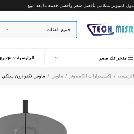
مول كمبيوتر متكامل بأفضل سعر وأفضل خدمة ما بعد البيع
الرئيسية
تجميع
متجر تك مصر
الرئيسية
/
إكسسوارات الكمبيوتر
/
ماوس
/
ماوس تكنو زون سلكي RGB جيمنج 10000 نقطة في البوصة V-66-FPS