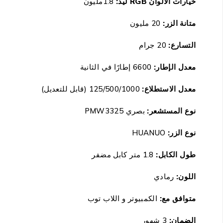
خيارات الالوان RGB ليد:
1.8مليون
متانة الزر:
20 مليون
التسارع:
20 جرام
معدل الإطار:
6600 إطارًا في الثانية
معدل الاستطلاع:
125/500/1000 (قابل للتعديل)
نوع المستشعر:
بصري PMW3325
نوع الزر:
HUANUO
طول الكابل:
1.8 متر كابل مضفر
اللون:
رمادي
متوافق مع:
الكمبيوتر و اللاب توب
الضمان
:
3 شهور