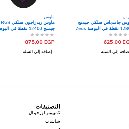
ماوس
ماوس
منج
ماوس ريدراجون سلكي RGB
12800 نقطة في البوصة Zeus
جيمنج 12400 نقطة في البوصة
فى البوصة 02
EMPEROR M909
من 5
تم التقييم
من 5
تم التقييم
,00
EGP
875,00
EGP
إضافة إلى السلة
إضافة إل
التصنيفات
كمبيوتر اورجينال
شاشات