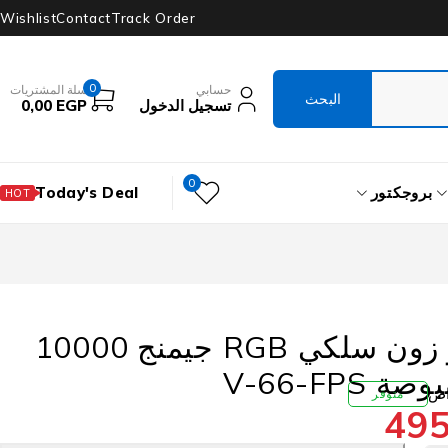
Wishlist
Contact
Track Order
0
حسابي
سلة المشتريات
تسجيل الدخول
EGP
0,00
0
بروجكتور
Today's Deal
HOT
ماوس تكنو زون سلكي RGB جيمنج 10000
V-66-FPS
متوفر
49