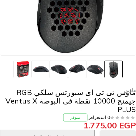
اوس
ماوس تى تى اى سبورتس سلكي RGB
جيمنج 10000 نقطة في البوصة Ventus X
PLU
0 استعراض
متوفر
1.775,00
EG